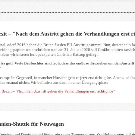
xit – "Nach dem Austritt gehen die Verhandlungen erst ri
 final, oder? 2016 haben die Briten für den EU-Austritt gestimmt. Nun, dreieinhalb 
heidungspapiere unterschrieben und am 31. Januar 2020 soll Großbritannien tatsächli
 haben wir unseren Europaexperten Christian Kastrop gefragt.
lles gut? Viele Beobachter sind froh, dass das endlose Tauziehen um den Austritt
?
strop: Im Gegenteil, in mancher Hinsicht geht es jetzt erst richtig los. Aber zunäch
ien erstmal nichts. Wir befinden uns dann in einer Übergangsphase
: Brexit – "Nach dem Austritt gehen die Verhandlungen erst richtig los"
anien-Shuttle für Neuwagen
anien und Deutschland findet ein reger Transport von Kraftfahrzeugen auf de