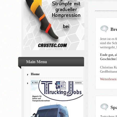
Bre
Jetzt ist es
sind die Sc
weitergeht,
Ende gut, a
Geschichte
Main Menu
Christian Ka
Großbritann
Home
Weiterlesen
Sp
Zwischen Sp