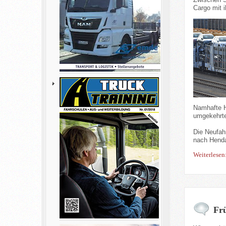
Cargo mit 
Namhafte He
umgekehrte
Die Neufah
nach Henda
Weiterlesen
Fr