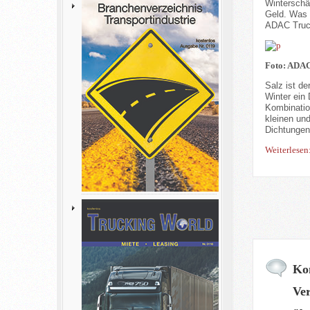
Winterschä
Geld. Was S
ADAC Truck
Foto: ADAC
Salz ist d
Winter ein 
Kombinatio
kleinen un
Dichtungen
Weiterlesen
Kom
Ve