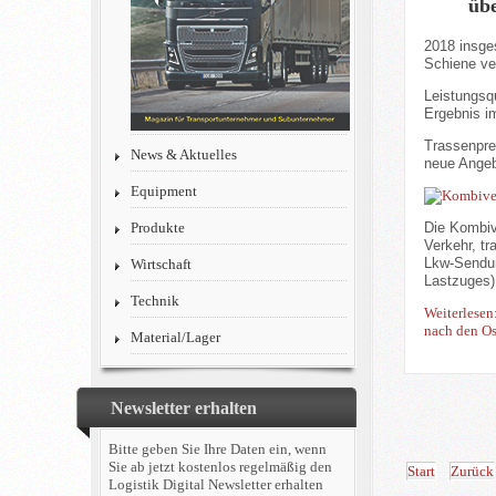
übe
2018 insge
Schiene ve
Leistungsqu
Ergebnis im
Trassenpre
News & Aktuelles
neue Angeb
Equipment
Die Kombiv
Produkte
Verkehr, t
Lkw-Sendun
Wirtschaft
Lastzuges) 
Technik
Weiterlesen
nach den Os
Material/Lager
Newsletter erhalten
Bitte geben Sie Ihre Daten ein, wenn
Sie ab jetzt kostenlos regelmäßig den
Start
Zurück
Logistik Digital Newsletter erhalten