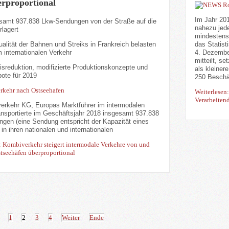
rproportional
Im Jahr 20
samt 937.838 Lkw-Sendungen von der Straße auf die
nahezu jed
rlagert
mindestens 
alität der Bahnen und Streiks in Frankreich belasten
das Statis
 internationalen Verkehr
4. Dezember
mitteilt, s
isreduktion, modifizierte Produktionskonzepte und
als kleine
ote für 2019
250 Beschäf
Weiterlesen
Verarbeiten
erkehr KG, Europas Marktführer im intermodalen
ransportierte im Geschäftsjahr 2018 insgesamt 937.838
gen (eine Sendung entspricht der Kapazität eines
in ihren nationalen und internationalen
: Kombiverkehr steigert intermodale Verkehre von und
tseehäfen überproportional
1
2
3
4
Weiter
Ende