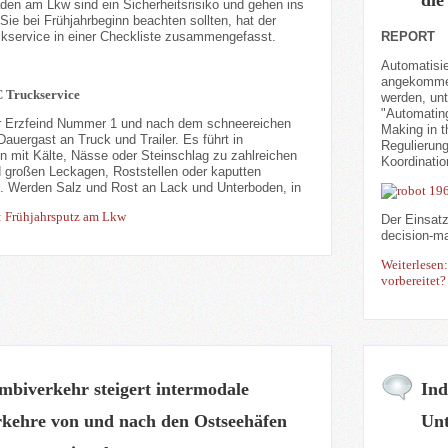
den am Lkw sind ein Sicherheitsrisiko und gehen ins
ie bei Frühjahrbeginn beachten sollten, hat der
service in einer Checkliste zusammengefasst.
REPORT
Automatisie
angekommen
 Truckservice
werden, unt
"Automatin
er Erzfeind Nummer 1 und nach dem schneereichen
Making in 
Dauergast an Truck und Trailer. Es führt in
Regulierun
n mit Kälte, Nässe oder Steinschlag zu zahlreichen
Koordinatio
d großen Leckagen, Roststellen oder kaputten
. Werden Salz und Rost an Lack und Unterboden, in
: Frühjahrsputz am Lkw
Der Einsat
decision-ma
Weiterlesen
vorbereitet?
biverkehr steigert intermodale
Ind
rkehre von und nach den Ostseehäfen
Unt