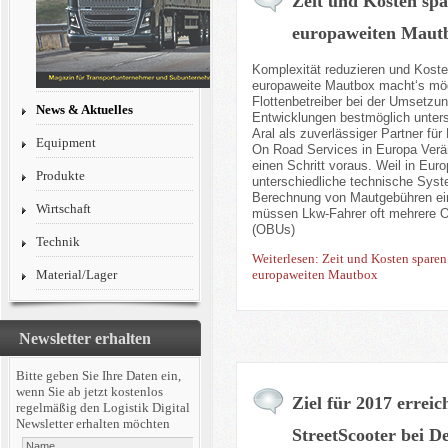
Zeit und Kosten spa
europaweiten Maut
Komplexität reduzieren und Koste
europaweite Mautbox macht‘s mög
Flottenbetreiber bei der Umsetzu
News & Aktuelles
Entwicklungen bestmöglich unters
Aral als zuverlässiger Partner fü
Equipment
On Road Services in Europa Ver
einen Schritt voraus. Weil in Euro
Produkte
unterschiedliche technische Syst
Berechnung von Mautgebühren ei
Wirtschaft
müssen Lkw-Fahrer oft mehrere O
(OBUs)
Technik
Weiterlesen: Zeit und Kosten sparen
europaweiten Mautbox
Material/Lager
Newsletter erhalten
Bitte geben Sie Ihre Daten ein,
wenn Sie ab jetzt kostenlos
Ziel für 2017 erreic
regelmäßig den Logistik Digital
Newsletter erhalten möchten
StreetScooter bei D