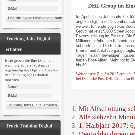
DHL Group im Eins
Im April dieses Jahres als Ziel fü
angekündigt, Ende November scho
weltweit führende Logistiker Deu
Group hat jetzt 5.000 StreetScoote
Paketzustellung im Einsatz. Die 
Trucking Jobs Digital
Millionen gefahrenen Kilometern i
sehr erfreulich: Die Elektrofahrze
erhalten
Brems- und Anfahrvorgänge täglic
Tagen im Jahr bewältigen müssen
harten Post-Alltag. Mehr noch: S
Bitte geben Sie Ihre Daten ein,
bis 80
wenn Sie ab jetzt kostenlos
regelmäßig die Digitale Ausgabe
Weiterlesen: Ziel für 2017 erreicht:
der Trucking Jobs erhalten
bei Deutsche Post DHL Group im Ei
möchten
Mit Abschottung sch
Alle siebzehn Minut
1. Halbjahr 2017: 
Truck Training Digital
Deutschlandpremier