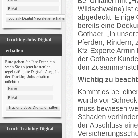
Bei Unfällen mit „H
Wildschweine) ist 
abgedeckt. Einige 
bereits eine Decku
Gothaer. „In unser
Trucking Jobs Digital
Pferden, Rindern, 
Kfz-Experte Armin
erhalten
der Gothaer Kunde 
Bitte geben Sie Ihre Daten ein,
den Zusammenstoß m
wenn Sie ab jetzt kostenlos
regelmäßig die Digitale Ausgabe
der Trucking Jobs erhalten
Wichtig zu beacht
möchten
Kommt es bei eine
wurde vor Schreck
muss bewiesen wer
Schaden verhindert
der Abschluss eine
Truck Training Digital
Versicherungsschutz