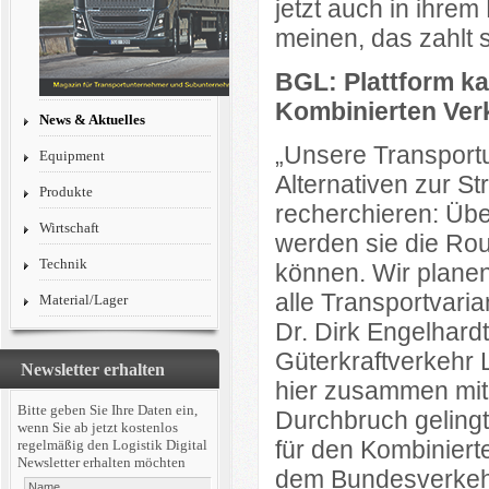
jetzt auch in ihre
meinen, das zahlt s
BGL: Plattform ka
Kombinierten Ver
News & Aktuelles
„Unsere Transport
Equipment
Alternativen zur St
Produkte
recherchieren: Über
Wirtschaft
werden sie die Ro
Technik
können. Wir planen 
alle Transportvaria
Material/Lager
Dr. Dirk Engelhar
Güterkraftverkehr 
Newsletter erhalten
hier zusammen mit 
Bitte geben Sie Ihre Daten ein,
Durchbruch gelingt
wenn Sie ab jetzt kostenlos
für den Kombiniert
regelmäßig den Logistik Digital
Newsletter erhalten möchten
dem Bundesverkehr