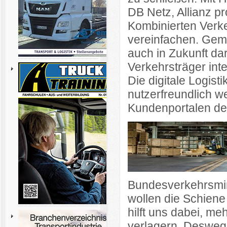
DB Netz, Allianz 
Kombinierten Verke
vereinfachen. Geme
auch in Zukunft da
Verkehrsträger inte
Die digitale Logisti
nutzerfreundlich w
Kundenportalen de
Bundesverkehrsmin
wollen die Schiene
hilft uns dabei, me
verlagern. Desweg