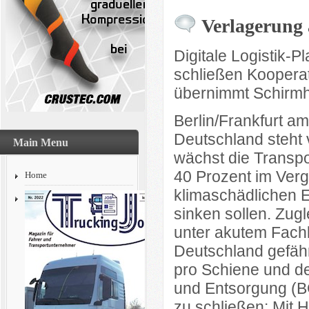
Verlagerung 
Digitale Logistik-P
schließen Koopera
übernimmt Schirmh
Berlin/Frankfurt a
Deutschland steht
Main Menu
wächst die Transpo
40 Prozent im Verg
Home
klimaschädlichen E
sinken sollen. Zugl
unter akutem Fachk
Deutschland gefäh
pro Schiene und d
und Entsorgung (BG
zu schließen: Mit H