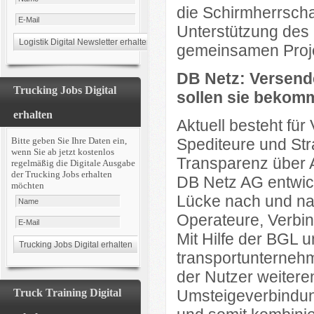
die Schirmherrscha
Unterstützung des
gemeinsamen Proje
DB Netz: Versende
Trucking Jobs Digital
sollen sie bekom
erhalten
Aktuell besteht für
Bitte geben Sie Ihre Daten ein,
Spediteure und St
wenn Sie ab jetzt kostenlos
Transparenz über 
regelmäßig die Digitale Ausgabe
der Trucking Jobs erhalten
DB Netz AG entwicke
möchten
Lücke nach und nac
Operateure, Verbin
Mit Hilfe der BGL u
transportunterneh
der Nutzer weitere
Truck Training Digital
Umsteigeverbindung