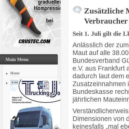
Zusätzliche 
Verbraucher
Seit 1. Juli gilt di
Anlässlich der zu
Maut auf alle 38.0
Bundesverband Güt
Main Menu
e.V. aus Frankfurt
Home
dadurch laut dem 
Zusatzeinnahmen in
Bundeskasse rechne
jährlichen Mautein
Verständlicherwei
Dimensionen von d
keinesfalls „mal e